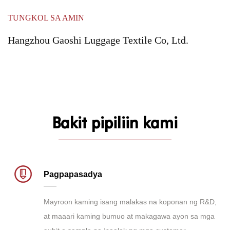
TUNGKOL SA AMIN
Hangzhou Gaoshi Luggage Textile Co, Ltd.
Bakit pipiliin kami
Pagpapasadya
Mayroon kaming isang malakas na koponan ng R&D,
at maaari kaming bumuo at makagawa ayon sa mga