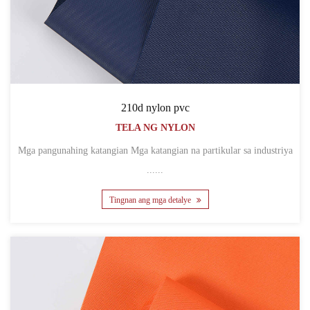
210d nylon pvc
TELA NG NYLON
Mga pangunahing katangian Mga katangian na partikular sa industriya
......
Tingnan ang mga detalye