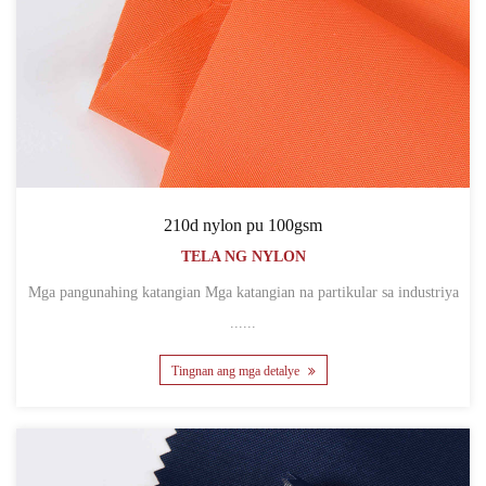
210d nylon pu 100gsm
TELA NG NYLON
Mga pangunahing katangian Mga katangian na partikular sa industriya
......
Tingnan ang mga detalye