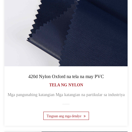
420d Nylon Oxford na tela na may PVC
TELA NG NYLON
Mga pangunahing katangian Mga katangian na partikular sa industriya
......
Tingnan ang mga detalye