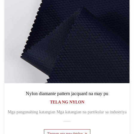
Nylon diamante pattern jacquard na may pu
TELA NG NYLON
Mga pangunahing katangian Mga katangian na partikular sa industriya
......
Tingnan ang mga detalye