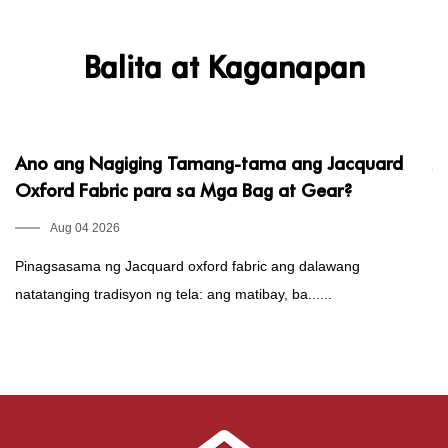
Balita at Kaganapan
Ano ang Nagiging Tamang-tama ang Jacquard
A
Oxford Fabric para sa Mga Bag at Gear?
G
Aug 04 2026
Pinagsasama ng Jacquard oxford fabric ang dalawang
An
natatanging tradisyon ng tela: ang matibay, ba......
ox