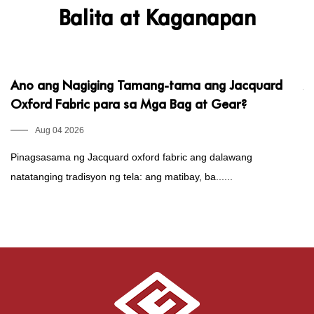
Balita at Kaganapan
Ano ang Nagiging Tamang-tama ang Jacquard
A
Oxford Fabric para sa Mga Bag at Gear?
G
Aug 04 2026
Pinagsasama ng Jacquard oxford fabric ang dalawang
An
natatanging tradisyon ng tela: ang matibay, ba......
ox