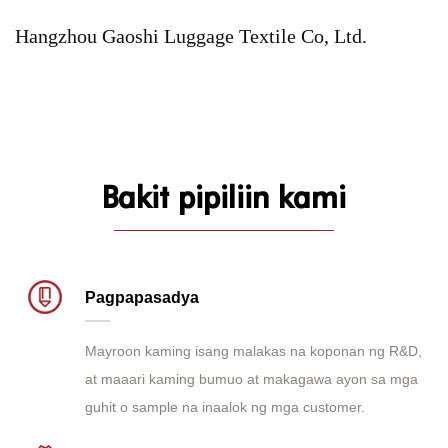
Hangzhou Gaoshi Luggage Textile Co, Ltd.
Bakit pipiliin kami
Pagpapasadya
Mayroon kaming isang malakas na koponan ng R&D,
at maaari kaming bumuo at makagawa ayon sa mga
guhit o sample na inaalok ng mga customer.