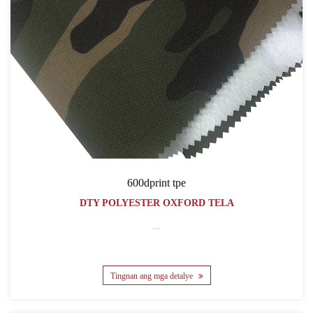
600dprint tpe
DTY POLYESTER OXFORD TELA
...
Tingnan ang mga detalye