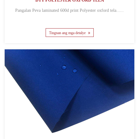
DTY POLYESTER OXFORD TELA
Pangalan Peva laminated 600d print Polyester oxford tela......
Tingnan ang mga detalye