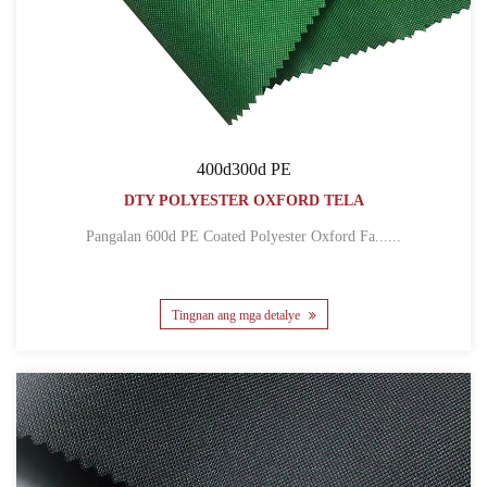
400d300d PE
DTY POLYESTER OXFORD TELA
Pangalan 600d PE Coated Polyester Oxford Fa......
Tingnan ang mga detalye