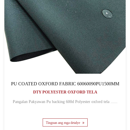
PU COATED OXFORD FABRIC 60060090PU1500MM
DTY POLYESTER OXFORD TELA
Pangalan Pakyawan Pu backing 600d Polyester oxford tela ......
Tingnan ang mga detalye