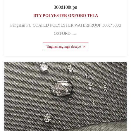
300d108t pu
DTY POLYESTER OXFORD TELA
Pangalan PU COATED POLYESTER WATERPROOF 300d*300d
OXFORD......
Tingnan ang mga detalye