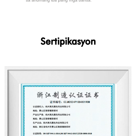
sa anumang iba pang mga bansa.
Sertipikasyon