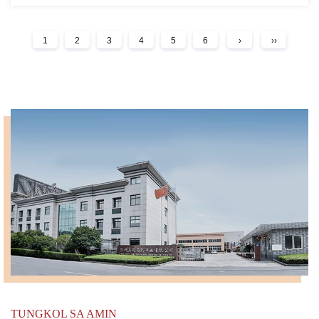
1
2
3
4
5
6
›
››
TUNGKOL SA AMIN