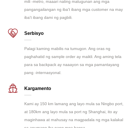
mili -metro, maaari nating matugunan ang mga
pangangailangan ng iba't ibang mga customer na may
iba't ibang dami ng pagbili.
Serbisyo
Palagi kaming mabilis na tumugon. Ang oras ng
paghahatid ng sample order ay maikli. Ang aming tela
para sa backpack ay naaayon sa mga pamantayang
pang -internasyonal.
Kargamento
Kami ay 150 km lamang ang layo mula sa Ningbo port,
at 180km ang layo mula sa port ng Shanghai, ito ay
maginhawa at mahusay na magpadala ng mga kalakal
sa anumang iba pang mga bansa.