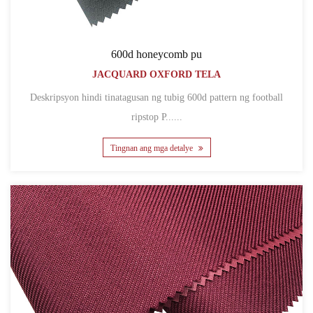
600d honeycomb pu
JACQUARD OXFORD TELA
Deskripsyon hindi tinatagusan ng tubig 600d pattern ng football
ripstop P......
Tingnan ang mga detalye