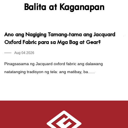
Balita at Kaganapan
Ano ang Nagiging Tamang-tama ang Jacquard
A
Oxford Fabric para sa Mga Bag at Gear?
G
Aug 04 2026
Pinagsasama ng Jacquard oxford fabric ang dalawang
An
natatanging tradisyon ng tela: ang matibay, ba......
ox