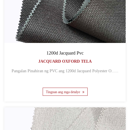
1200d Jacquard Pvc
JACQUARD OXFORD TELA
Pangalan Pinahiran ng PVC ang 1200d Jacquard Polyester O......
Tingnan ang mga detalye