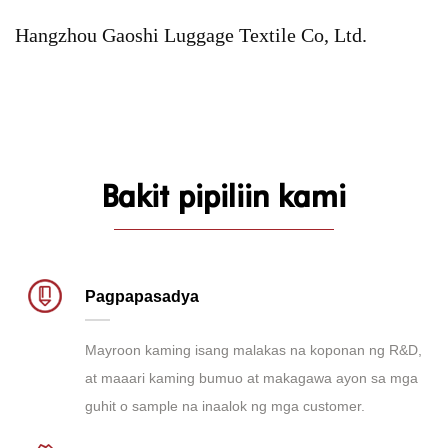
Hangzhou Gaoshi Luggage Textile Co, Ltd.
Bakit pipiliin kami
Pagpapasadya
Mayroon kaming isang malakas na koponan ng R&D,
at maaari kaming bumuo at makagawa ayon sa mga
guhit o sample na inaalok ng mga customer.