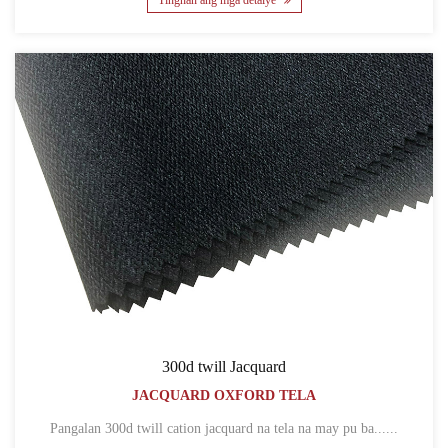
Tingnan ang mga detalye
300d twill Jacquard
JACQUARD OXFORD TELA
Pangalan 300d twill cation jacquard na tela na may pu ba......